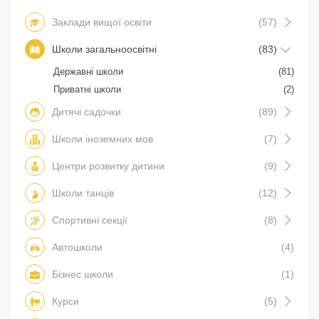
Заклади вищої освіти
(57)
Школи загальноосвітні
(83)
Державні школи
(81)
Приватні школи
(2)
Дитячі садочки
(89)
Школи іноземних мов
(7)
Центри розвитку дитини
(9)
Школи танців
(12)
Спортивні секції
(8)
Автошколи
(4)
Бізнес школи
(1)
Курси
(5)