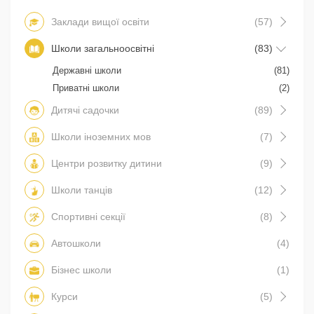
Заклади вищої освіти
(57)
Школи загальноосвітні
(83)
Державні школи
(81)
Приватні школи
(2)
Дитячі садочки
(89)
Школи іноземних мов
(7)
Центри розвитку дитини
(9)
Школи танців
(12)
Спортивні секції
(8)
Автошколи
(4)
Бізнес школи
(1)
Курси
(5)