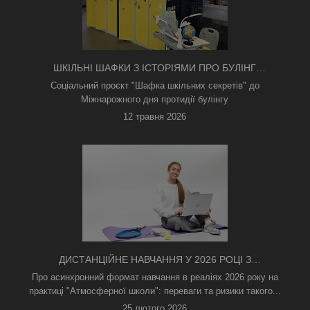
ШКІЛЬНІ ШАФКИ З ІСТОРІЯМИ ПРО БУЛІНГ
З'ЯВИЛИСЯ В КИЄВІ
Соціальний проєкт "Шафка шкільних секретів" до
Міжнарожного дня протидії булінгу
12 травня 2026
ДИСТАНЦІЙНЕ НАВЧАННЯ У 2026 РОЦІ З
ТРИВОГАМИ ТА БЕЗ СВІТЛА: ЯК АСИНХРОННИЙ
Про асинхронний формат навчання в реаліях 2026 року на
ФОРМАТ РЯТУЄ ОСВІТНІЙ ПРОЦЕС
практиці "Атмосферної школи": переваги та ризики такого...
25 лютого 2026