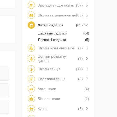
Заклади вищої освіти
(57)
Школи загальноосвітні
(83)
Дитячі садочки
(89)
Державні садочки
(84)
Приватні садочки
(5)
Школи іноземних мов
(7)
Центри розвитку
(9)
дитини
Школи танців
(12)
Спортивні секції
(8)
Автошколи
(4)
Бізнес школи
(1)
Курси
(5)