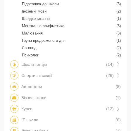
Підготовка до школи
(3)
Іноземні мови
(2)
Швидкочитання
(1)
Ментальна арифметика
(3)
Малювання
(3)
Група продовженого дня
(1)
Логопед
(2)
Психолог
(2)
Школи танців
(14)
Спортивні секції
(26)
Автошколи
(8)
Бізнес школи
(1)
Курси
(12)
IT школи
(6)
Дитячі табори
(1)