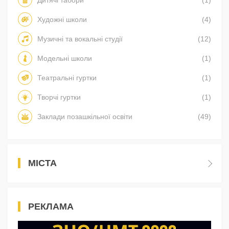
Художні школи
(4)
Музичні та вокальні студії
(12)
Модельні школи
(1)
Театральні гуртки
(1)
Творчі гуртки
(1)
Заклади позашкільної освіти
(49)
МІСТА
РЕКЛАМА