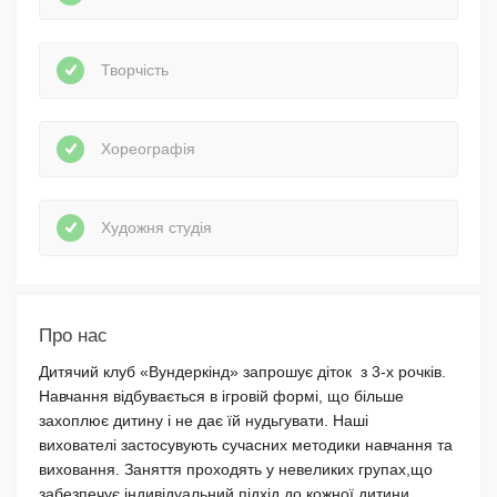
Творчість
Хореографія
Художня студія
Про нас
Дитячий клуб «Вундеркінд» запрошує діток з 3-х рочків.
Навчання відбувається в ігровій формі, що більше
захоплює дитину і не дає їй нудьгувати. Наші
вихователі застосувують сучасних методики навчання та
виховання. Заняття проходять у невеликих групах,що
забезпечує індивідуальний підхід до кожної дитини.