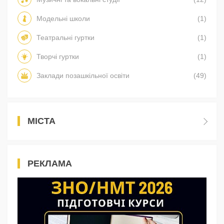
Модельні школи
(1)
Театральні гуртки
(1)
Творчі гуртки
(1)
Заклади позашкільної освіти
(49)
МІСТА
РЕКЛАМА