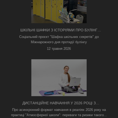
ШКІЛЬНІ ШАФКИ З ІСТОРІЯМИ ПРО БУЛІНГ
З'ЯВИЛИСЯ В КИЄВІ
Соціальний проєкт "Шафка шкільних секретів" до
Міжнарожного дня протидії булінгу
12 травня 2026
ДИСТАНЦІЙНЕ НАВЧАННЯ У 2026 РОЦІ З
ТРИВОГАМИ ТА БЕЗ СВІТЛА: ЯК АСИНХРОННИЙ
Про асинхронний формат навчання в реаліях 2026 року на
ФОРМАТ РЯТУЄ ОСВІТНІЙ ПРОЦЕС
практиці "Атмосферної школи": переваги та ризики такого...