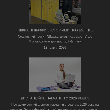
ШКІЛЬНІ ШАФКИ З ІСТОРІЯМИ ПРО БУЛІНГ
З'ЯВИЛИСЯ В КИЄВІ
Соціальний проєкт "Шафка шкільних секретів" до
Міжнарожного дня протидії булінгу
12 травня 2026
ДИСТАНЦІЙНЕ НАВЧАННЯ У 2026 РОЦІ З
ТРИВОГАМИ ТА БЕЗ СВІТЛА: ЯК АСИНХРОННИЙ
Про асинхронний формат навчання в реаліях 2026 року на
ФОРМАТ РЯТУЄ ОСВІТНІЙ ПРОЦЕС
практиці "Атмосферної школи": переваги та ризики такого...