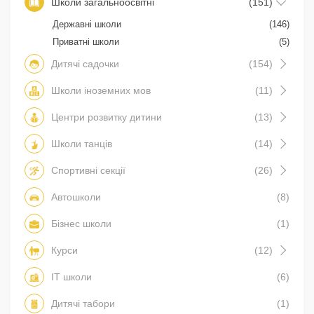
Школи загальноосвітні
(151)
Державні школи
(146)
Приватні школи
(5)
Дитячі садочки
(154)
Школи іноземних мов
(11)
Центри розвитку дитини
(13)
Школи танців
(14)
Спортивні секції
(26)
Автошколи
(8)
Бізнес школи
(1)
Курси
(12)
IT школи
(6)
Дитячі табори
(1)