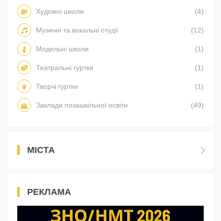
Художні школи
(4)
Музичні та вокальні студії
(12)
Модельні школи
(1)
Театральні гуртки
(1)
Творчі гуртки
(1)
Заклади позашкільної освіти
(49)
МІСТА
РЕКЛАМА