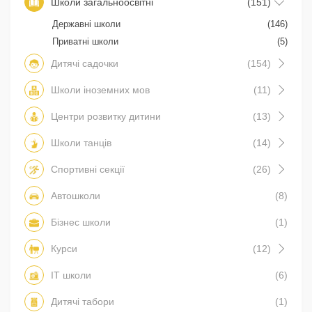
Школи загальноосвітні
(151)
Державні школи
(146)
Приватні школи
(5)
Дитячі садочки
(154)
Школи іноземних мов
(11)
Центри розвитку дитини
(13)
Школи танців
(14)
Спортивні секції
(26)
Автошколи
(8)
Бізнес школи
(1)
Курси
(12)
IT школи
(6)
Дитячі табори
(1)