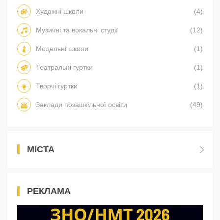
Художні школи
(4)
Музичні та вокальні студії
(12)
Модельні школи
(1)
Театральні гуртки
(1)
Творчі гуртки
(1)
Заклади позашкільної освіти
(49)
МІСТА
РЕКЛАМА