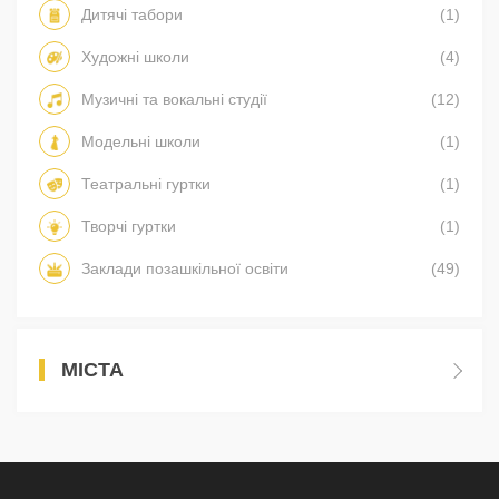
Дитячі табори
(1)
Художні школи
(4)
Музичні та вокальні студії
(12)
Модельні школи
(1)
Театральні гуртки
(1)
Творчі гуртки
(1)
Заклади позашкільної освіти
(49)
МІСТА