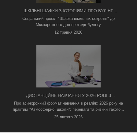
ШКІЛЬНІ ШАФКИ З ІСТОРІЯМИ ПРО БУЛІНГ
З'ЯВИЛИСЯ В КИЄВІ
Соціальний проєкт "Шафка шкільних секретів" до
Міжнарожного дня протидії булінгу
12 травня 2026
ДИСТАНЦІЙНЕ НАВЧАННЯ У 2026 РОЦІ З
ТРИВОГАМИ ТА БЕЗ СВІТЛА: ЯК АСИНХРОННИЙ
Про асинхронний формат навчання в реаліях 2026 року на
ФОРМАТ РЯТУЄ ОСВІТНІЙ ПРОЦЕС
практиці "Атмосферної школи": переваги та ризики такого...
25 лютого 2026