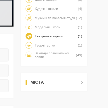
Художні школи
(4)
Музичні та вокальні студії
(12)
Модельні школи
(1)
Театральні гуртки
(1)
Творчі гуртки
(1)
Заклади позашкільної
(49)
освіти
МІСТА