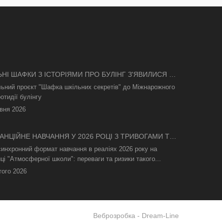
ЬНІ ШАФКИ З ІСТОРІЯМИ ПРО БУЛІНГ З'ЯВИЛИСЯ В
І
льний проєкт "Шафка шкільних секретів" до Міжнарожного
отидії булінгу
вня 2026
АНЦІЙНЕ НАВЧАННЯ У 2026 РОЦІ З ТРИВОГАМИ ТА
СВІТЛА: ЯК АСИНХРОННИЙ ФОРМАТ РЯТУЄ
синхронний формат навчання в реаліях 2026 року на
ТНІЙ ПРОЦЕС
ці "Атмосферної школи": переваги та ризики такого...
того 2026
Веброзробка -
Dream-Line