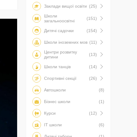
Заклади вищої освіти
(25)
Школи
(151)
загальноосвітні
Дитячі садочки
(154)
Школи іноземних мов
(11)
Центри розвитку
(13)
дитини
Школи танців
(14)
Спортивні секції
(26)
Автошколи
(8)
Бізнес школи
(1)
Курси
(12)
IT школи
(6)
Дитячі табори
(1)