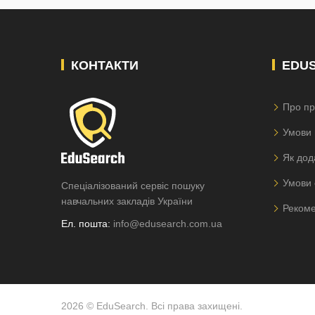
КОНТАКТИ
EDU
Про пр
Умови 
Як дод
Умови 
Спеціалізований сервіс пошуку
навчальних закладів України
Рекоме
Ел. пошта:
info@edusearch.com.ua
2026 © EduSearch. Всі права захищені.