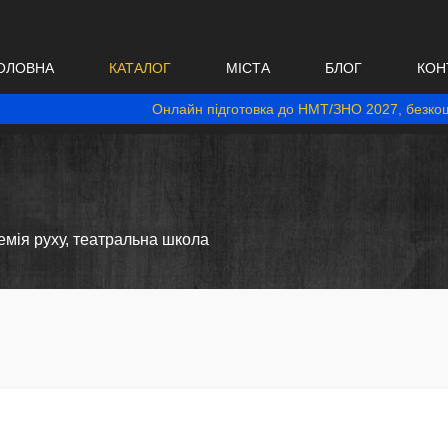
ОЛОВНА
КАТАЛОГ
МІСТА
БЛОГ
КОН
Онлайн підготовка до НМТ/ЗНО 2027, безкош
И
емія руху, театральна школа