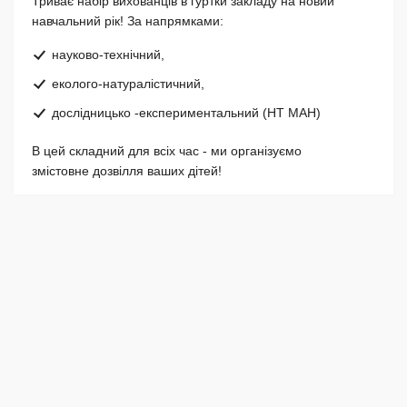
Триває набір вихованців в гуртки закладу на новий
навчальний рік! За напрямками:
науково-технічний,
еколого-натуралістичний,
дослідницько -експериментальний (НТ МАН)
В цей складний для всіх час - ми організуємо
змістовне дозвілля ваших дітей!