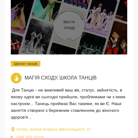
Школи танців
МАГІЯ СХОДУ, ШКОЛА ТАНЦІВ
Для Танцю - не важливий ваш вік, статус, зайнятість, в
якому одязі ви сьогодні прийшли, проблемами чи з яким
настроєм... Танець приймає Вас такими, як ви Є. Наші
заняття створені з бережним ставленням до жіночого
здоров’я...
Калуш, вулиця Богдана Хмельницького, 31
099 255 5318