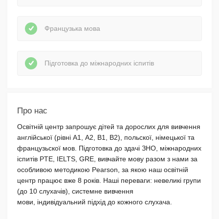
Французька мова
Підготовка до міжнародних іспитів
Про нас
Освітній центр запрошує дітей та дорослих для вивчення
англійської (рівні А1, А2, В1, В2), польскої, німецької та
французьскої мов. Підготовка до здачі ЗНО, міжнародних
іспитів PTE, IELTS, GRE, вивчайте мову разом з нами за
особливою методикою Pearson, за якою наш освітній
центр працює вже 8 років. Наші переваги: невеликі групи
(до 10 слухачів), системне вивчення
мови, індивідуальний підхід до кожного слухача.