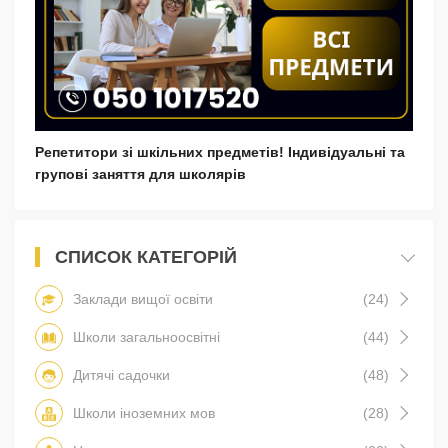
Репетитори зі шкільних предметів! Індивідуальні та
групові заняття для школярів
СПИСОК КАТЕГОРІЙ
Заклади вищої освіти
(24)
Школи загальноосвітні
(44)
Дитячі садочки
(48)
Школи іноземних мов
(28)