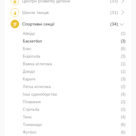
Центри розвитку дитини
(33)
Школи танців
(31)
Спортивні секції
(34)
Айкідо
(1)
Баскетбол
(3)
Бокс
(6)
Боротьба
(3)
Важка атлетика
(1)
Дзюдо
(1)
Карате
(3)
Легка атлетика
(2)
Інші єдиноборства
(4)
Плавання
(2)
Стрільба
(2)
Теніс
(4)
Тхеквондо
(6)
Футбол
(6)