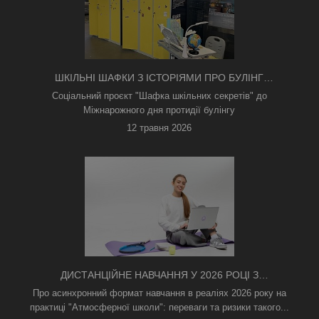
ШКІЛЬНІ ШАФКИ З ІСТОРІЯМИ ПРО БУЛІНГ
З'ЯВИЛИСЯ В КИЄВІ
Соціальний проєкт "Шафка шкільних секретів" до
Міжнарожного дня протидії булінгу
12 травня 2026
ДИСТАНЦІЙНЕ НАВЧАННЯ У 2026 РОЦІ З
ТРИВОГАМИ ТА БЕЗ СВІТЛА: ЯК АСИНХРОННИЙ
Про асинхронний формат навчання в реаліях 2026 року на
ФОРМАТ РЯТУЄ ОСВІТНІЙ ПРОЦЕС
практиці "Атмосферної школи": переваги та ризики такого...