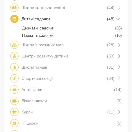
Школи загальноосвітні
(44)
Дитячі садочки
(48)
Державні садочки
(36)
Приватні садочки
(10)
Школи іноземних мов
(28)
Центри розвитку дитини
(33)
Школи танців
(31)
Спортивні секції
(34)
Автошколи
(14)
Бізнес школи
(3)
Курси
(11)
IT школи
(5)