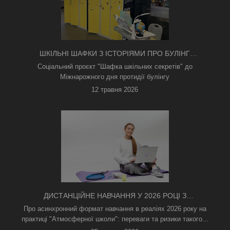
ШКІЛЬНІ ШАФКИ З ІСТОРІЯМИ ПРО БУЛІНГ
З'ЯВИЛИСЯ В КИЄВІ
Соціальний проєкт "Шафка шкільних секретів" до
Міжнарожного дня протидії булінгу
12 травня 2026
ДИСТАНЦІЙНЕ НАВЧАННЯ У 2026 РОЦІ З
ТРИВОГАМИ ТА БЕЗ СВІТЛА: ЯК АСИНХРОННИЙ
Про асинхронний формат навчання в реаліях 2026 року на
ФОРМАТ РЯТУЄ ОСВІТНІЙ ПРОЦЕС
практиці "Атмосферної школи": переваги та ризики такого...