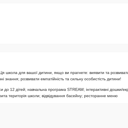
Ця школа для вашої дитини, якщо ви прагнете: виявити та розвивати
ічні знання; розвивати емпатійність та сильну особистість дитини!
си до 12 дітей; навчальна програма STREAM; інтерактивні дошки/ек
крита територія школи; відвідування басейну; ресторанне меню