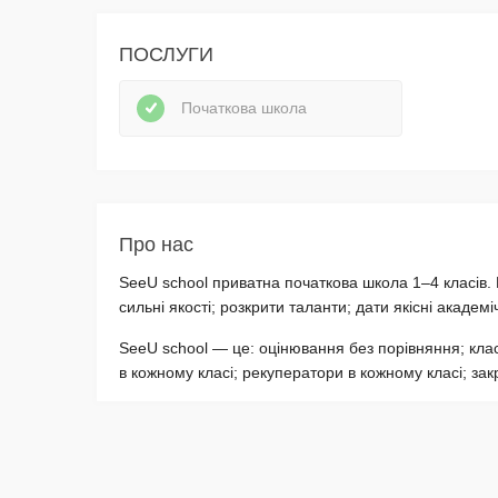
ПОСЛУГИ
Початкова школа
Про нас
SeeU school приватна початкова школа 1–4 класів. 
сильні якості; розкрити таланти; дати якісні академ
SeeU school — це: оцінювання без порівняння; кла
в кожному класі; рекуператори в кожному класі; за