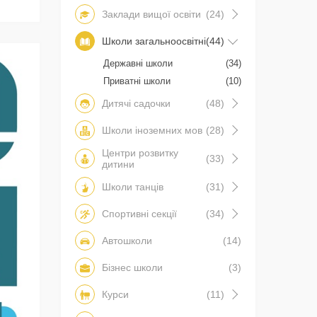
Заклади вищої освіти
(24)
Школи загальноосвітні
(44)
Державні школи
(34)
Приватні школи
(10)
Дитячі садочки
(48)
Школи іноземних мов
(28)
Центри розвитку
(33)
дитини
Школи танців
(31)
Спортивні секції
(34)
Автошколи
(14)
Бізнес школи
(3)
Курси
(11)