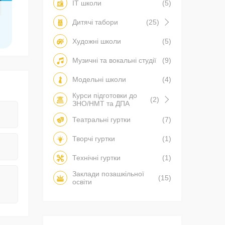
IT школи
(5)
Дитячі табори
(25)
Художні школи
(5)
Музичні та вокальні студії
(9)
Модельні школи
(4)
Курси підготовки до
(2)
ЗНО/НМТ та ДПА
Театральні гуртки
(7)
Творчі гуртки
(1)
Технічні гуртки
(1)
Заклади позашкільної
(15)
освіти