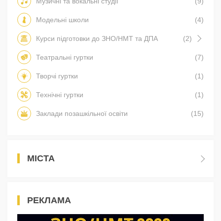
Музичні та вокальні студії
(9)
Модельні школи
(4)
Курси підготовки до ЗНО/НМТ та ДПА
(2)
Театральні гуртки
(7)
Творчі гуртки
(1)
Технічні гуртки
(1)
Заклади позашкільної освіти
(15)
МІСТА
РЕКЛАМА