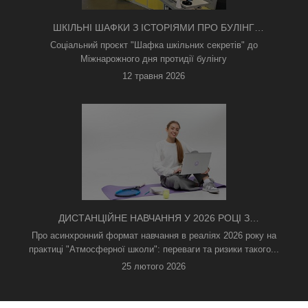
ШКІЛЬНІ ШАФКИ З ІСТОРІЯМИ ПРО БУЛІНГ
З'ЯВИЛИСЯ В КИЄВІ
Соціальний проєкт "Шафка шкільних секретів" до
Міжнарожного дня протидії булінгу
12 травня 2026
ДИСТАНЦІЙНЕ НАВЧАННЯ У 2026 РОЦІ З
ТРИВОГАМИ ТА БЕЗ СВІТЛА: ЯК АСИНХРОННИЙ
Про асинхронний формат навчання в реаліях 2026 року на
ФОРМАТ РЯТУЄ ОСВІТНІЙ ПРОЦЕС
практиці "Атмосферної школи": переваги та ризики такого...
25 лютого 2026