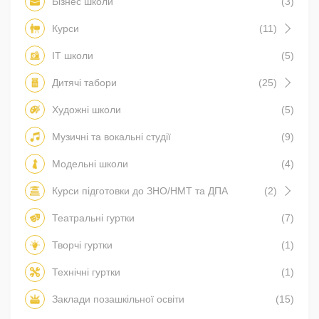
Бізнес школи
(3)
Курси
(11)
IT школи
(5)
Дитячі табори
(25)
Художні школи
(5)
Музичні та вокальні студії
(9)
Модельні школи
(4)
Курси підготовки до ЗНО/НМТ та ДПА
(2)
Театральні гуртки
(7)
Творчі гуртки
(1)
Технічні гуртки
(1)
Заклади позашкільної освіти
(15)