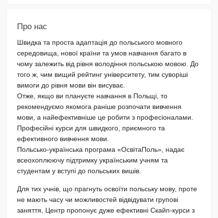
Про нас
Швидка та проста адаптація до польського мовного
середовища, нової країни та умов навчання багато в
чому залежить від рівня володіння польською мовою. До
того ж, чим вищий рейтинг університету, тим суворіші
вимоги до рівня мови він висуває.
Отже, якщо ви плануєте навчання в Польщі, то
рекомендуємо якомога раніше розпочати вивчення
мови, а найефективніше це робити з професіоналами.
Професійні курси для швидкого, приємного та
ефективного вивчення мови.
Польсько-українська програма «ОсвітаПоль», надає
всеохоплюючу підтримку українським учням та
студентам у вступі до польських вишів.
Для тих учнів, що прагнуть освоїти польську мову, проте
не мають часу чи можливостей відвідувати групові
заняття, Центр пропонує дуже ефективні Скайп-курси з