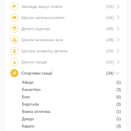
Заклади вищої освіти
(24)
Школи загальноосвітні
(44)
Дитячі садочки
(48)
Школи іноземних мов
(28)
Центри розвитку дитини
(33)
Школи танців
(31)
Спортивні секції
(34)
Айкідо
(1)
Баскетбол
(3)
Бокс
(6)
Боротьба
(3)
Важка атлетика
(1)
Дзюдо
(1)
Карате
(3)