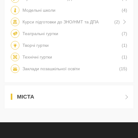
Модельні школи
(4)
Курси підготовки до ЗНО/НМТ та ДПА
(2)
Театральні гуртки
(7)
Творчі гуртки
(1)
Технічні гуртки
(1)
Заклади позашкільної освіти
(15)
МІСТА