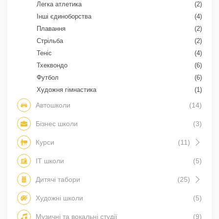
Легка атлетика
(2)
Інші єдиноборства
(4)
Плавання
(2)
Стрільба
(2)
Теніс
(4)
Тхеквондо
(6)
Футбол
(6)
Художня гімнастика
(1)
Автошколи
(14)
Бізнес школи
(3)
Курси
(11)
IT школи
(5)
Дитячі табори
(25)
Художні школи
(5)
Музичні та вокальні студії
(9)