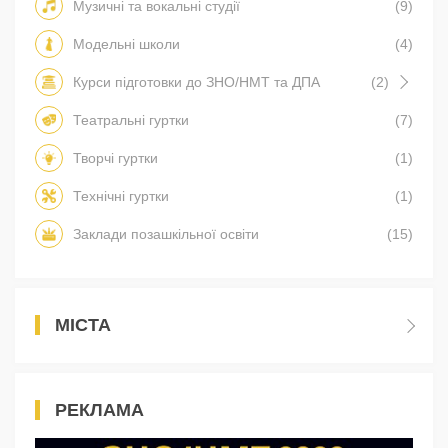
Музичні та вокальні студії
(9)
Модельні школи
(4)
Курси підготовки до ЗНО/НМТ та ДПА
(2)
Театральні гуртки
(7)
Творчі гуртки
(1)
Технічні гуртки
(1)
Заклади позашкільної освіти
(15)
МІСТА
РЕКЛАМА