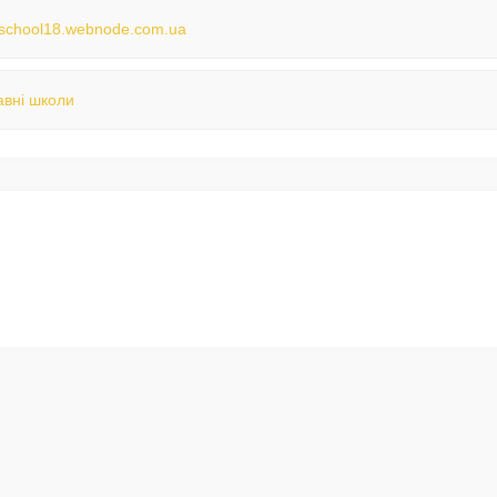
//school18.webnode.com.ua
вні школи