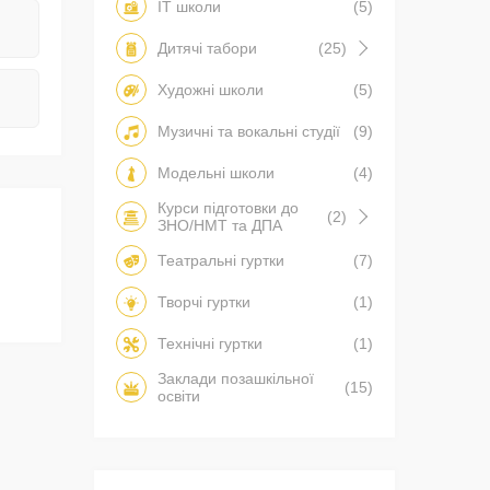
IT школи
(5)
Дитячі табори
(25)
Художні школи
(5)
Музичні та вокальні студії
(9)
Модельні школи
(4)
Курси підготовки до
(2)
ЗНО/НМТ та ДПА
Театральні гуртки
(7)
Творчі гуртки
(1)
Технічні гуртки
(1)
Заклади позашкільної
(15)
освіти