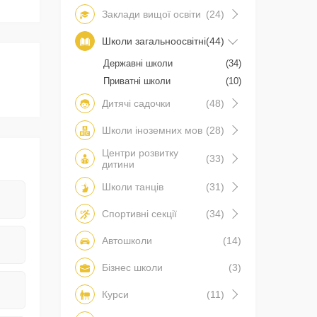
Заклади вищої освіти
(24)
Школи загальноосвітні
(44)
Державні школи
(34)
Приватні школи
(10)
Дитячі садочки
(48)
Школи іноземних мов
(28)
Центри розвитку
(33)
дитини
Школи танців
(31)
Спортивні секції
(34)
Автошколи
(14)
Бізнес школи
(3)
Курси
(11)