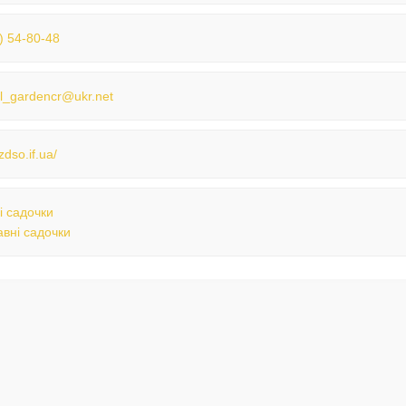
) 54-80-48
l_gardencr@ukr.net
/zdso.if.ua/
і садочки
вні садочки