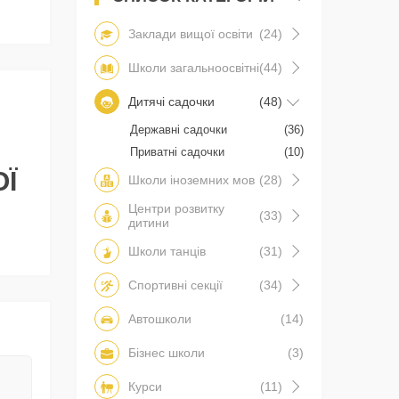
Заклади вищої освіти
(24)
Школи загальноосвітні
(44)
Дитячі садочки
(48)
Державні садочки
(36)
Приватні садочки
(10)
ОЇ
Школи іноземних мов
(28)
Центри розвитку
(33)
дитини
Школи танців
(31)
Спортивні секції
(34)
Автошколи
(14)
Бізнес школи
(3)
Курси
(11)