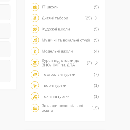
IT школи
(5)
Дитячі табори
(25)
Художні школи
(5)
Музичні та вокальні студії
(9)
Модельні школи
(4)
Курси підготовки до
(2)
ЗНО/НМТ та ДПА
Театральні гуртки
(7)
Творчі гуртки
(1)
Технічні гуртки
(1)
Заклади позашкільної
(15)
освіти