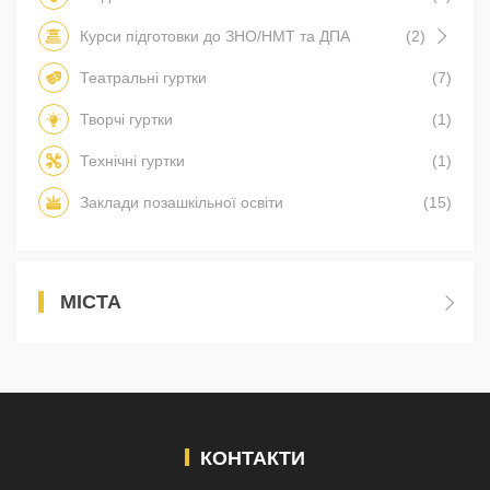
Курси підготовки до ЗНО/НМТ та ДПА
(2)
Театральні гуртки
(7)
Творчі гуртки
(1)
Технічні гуртки
(1)
Заклади позашкільної освіти
(15)
МІСТА
КОНТАКТИ