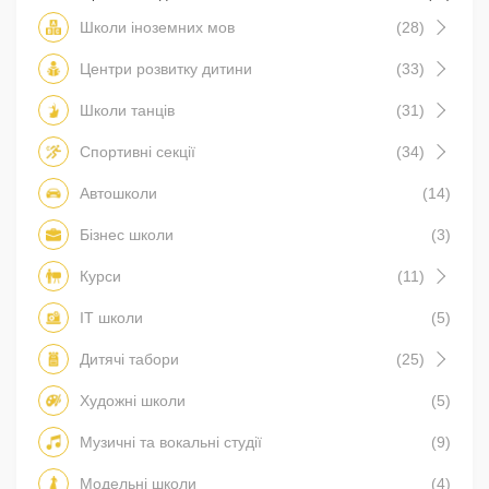
Школи іноземних мов
(28)
Центри розвитку дитини
(33)
Школи танців
(31)
Спортивні секції
(34)
Автошколи
(14)
Бізнес школи
(3)
Курси
(11)
IT школи
(5)
Дитячі табори
(25)
Художні школи
(5)
Музичні та вокальні студії
(9)
Модельні школи
(4)