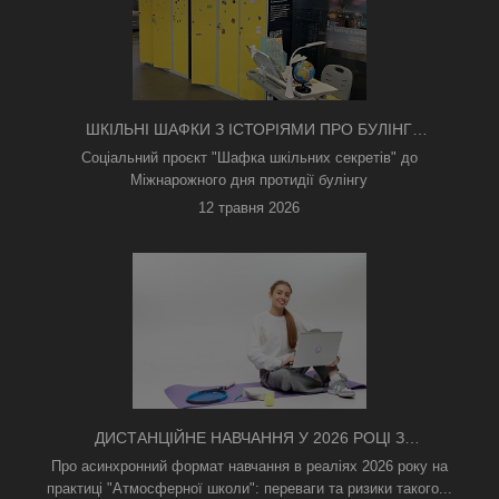
ШКІЛЬНІ ШАФКИ З ІСТОРІЯМИ ПРО БУЛІНГ
З'ЯВИЛИСЯ В КИЄВІ
Соціальний проєкт "Шафка шкільних секретів" до
Міжнарожного дня протидії булінгу
12 травня 2026
ДИСТАНЦІЙНЕ НАВЧАННЯ У 2026 РОЦІ З
ТРИВОГАМИ ТА БЕЗ СВІТЛА: ЯК АСИНХРОННИЙ
Про асинхронний формат навчання в реаліях 2026 року на
ФОРМАТ РЯТУЄ ОСВІТНІЙ ПРОЦЕС
практиці "Атмосферної школи": переваги та ризики такого...