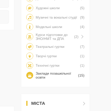
Художні школи
(5)
Музичні та вокальні студії
(9)
Модельні школи
(4)
Курси підготовки до
(2)
ЗНО/НМТ та ДПА
Театральні гуртки
(7)
Творчі гуртки
(1)
Технічні гуртки
(1)
Заклади позашкільної
(15)
освіти
МІСТА