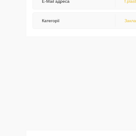
E-Mail адреса
f.pla
Категорії
Закла