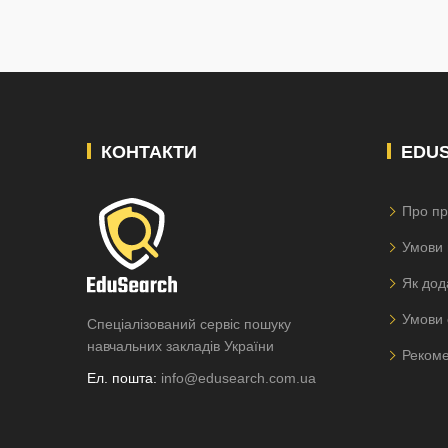
КОНТАКТИ
EDU
Про пр
Умови 
Як дод
Умови 
Спеціалізований сервіс пошуку
навчальних закладів України
Рекоме
Ел. пошта:
info@edusearch.com.ua