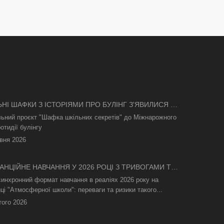
ЬНІ ШАФКИ З ІСТОРІЯМИ ПРО БУЛІНГ З'ЯВИЛИСЯ В
І
льний проєкт "Шафка шкільних секретів" до Міжнарожного
отидії булінгу
вня 2026
АНЦІЙНЕ НАВЧАННЯ У 2026 РОЦІ З ТРИВОГАМИ ТА
СВІТЛА: ЯК АСИНХРОННИЙ ФОРМАТ РЯТУЄ
синхронний формат навчання в реаліях 2026 року на
ТНІЙ ПРОЦЕС
ці "Атмосферної школи": переваги та ризики такого...
того 2026