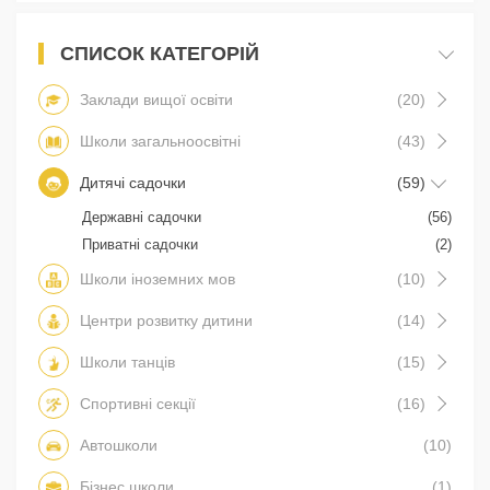
СПИСОК КАТЕГОРІЙ
Заклади вищої освіти
(20)
Школи загальноосвітні
(43)
Дитячі садочки
(59)
Державні садочки
(56)
Приватні садочки
(2)
Школи іноземних мов
(10)
Центри розвитку дитини
(14)
Школи танців
(15)
Спортивні секції
(16)
Автошколи
(10)
Бізнес школи
(1)