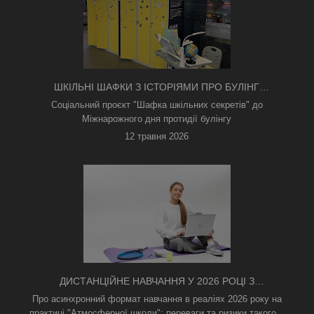
ШКІЛЬНІ ШАФКИ З ІСТОРІЯМИ ПРО БУЛІНГ
З'ЯВИЛИСЯ В КИЄВІ
Соціальний проєкт "Шафка шкільних секретів" до
Міжнарожного дня протидії булінгу
12 травня 2026
ДИСТАНЦІЙНЕ НАВЧАННЯ У 2026 РОЦІ З
ТРИВОГАМИ ТА БЕЗ СВІТЛА: ЯК АСИНХРОННИЙ
Про асинхронний формат навчання в реаліях 2026 року на
ФОРМАТ РЯТУЄ ОСВІТНІЙ ПРОЦЕС
практиці "Атмосферної школи": переваги та ризики такого...