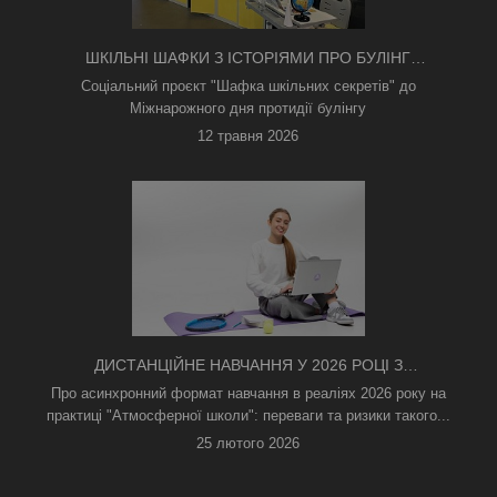
ШКІЛЬНІ ШАФКИ З ІСТОРІЯМИ ПРО БУЛІНГ
З'ЯВИЛИСЯ В КИЄВІ
Соціальний проєкт "Шафка шкільних секретів" до
Міжнарожного дня протидії булінгу
12 травня 2026
ДИСТАНЦІЙНЕ НАВЧАННЯ У 2026 РОЦІ З
ТРИВОГАМИ ТА БЕЗ СВІТЛА: ЯК АСИНХРОННИЙ
Про асинхронний формат навчання в реаліях 2026 року на
ФОРМАТ РЯТУЄ ОСВІТНІЙ ПРОЦЕС
практиці "Атмосферної школи": переваги та ризики такого...
25 лютого 2026