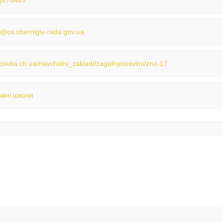
)678469
@os.chernigiv-rada.gov.ua
/osvita.ch.ua/navchalni_zakladi/zagalnyoosvitni/znz-17
вні школи