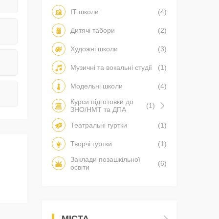
IT школи
(4)
Дитячі табори
(2)
Художні школи
(3)
Музичні та вокальні студії
(1)
Модельні школи
(4)
Курси підготовки до
(1)
ЗНО/НМТ та ДПА
Театральні гуртки
(1)
Творчі гуртки
(1)
Заклади позашкільної
(6)
освіти
МІСТА