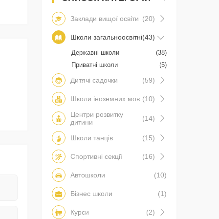
Заклади вищої освіти
(20)
Школи загальноосвітні
(43)
Державні школи
(38)
Приватні школи
(5)
Дитячі садочки
(59)
Школи іноземних мов
(10)
Центри розвитку
(14)
дитини
Школи танців
(15)
Спортивні секції
(16)
Автошколи
(10)
Бізнес школи
(1)
Курси
(2)