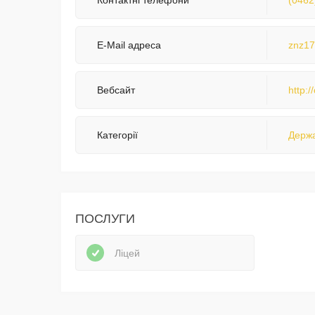
Контактні телефони
(0462
E-Mail адреса
znz17
Вебсайт
http:/
Категорії
Держа
ПОСЛУГИ
Ліцей