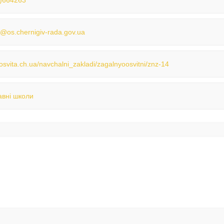
)664263
@os.chernigiv-rada.gov.ua
/osvita.ch.ua/navchalni_zakladi/zagalnyoosvitni/znz-14
вні школи