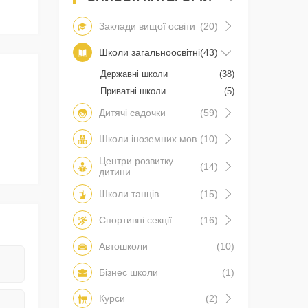
Заклади вищої освіти
(20)
Школи загальноосвітні
(43)
Державні школи
(38)
Приватні школи
(5)
Дитячі садочки
(59)
Школи іноземних мов
(10)
Центри розвитку
(14)
дитини
Школи танців
(15)
Спортивні секції
(16)
Автошколи
(10)
Бізнес школи
(1)
Курси
(2)