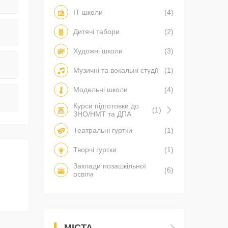
IT школи
(4)
Дитячі табори
(2)
Художні школи
(3)
Музичні та вокальні студії
(1)
Модельні школи
(4)
Курси підготовки до
(1)
ЗНО/НМТ та ДПА
Театральні гуртки
(1)
Творчі гуртки
(1)
Заклади позашкільної
(6)
освіти
МІСТА