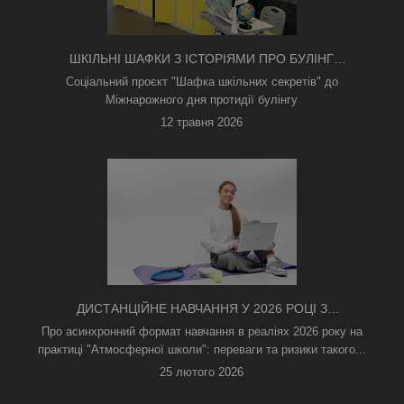
ШКІЛЬНІ ШАФКИ З ІСТОРІЯМИ ПРО БУЛІНГ
З'ЯВИЛИСЯ В КИЄВІ
Соціальний проєкт "Шафка шкільних секретів" до
Міжнарожного дня протидії булінгу
12 травня 2026
ДИСТАНЦІЙНЕ НАВЧАННЯ У 2026 РОЦІ З
ТРИВОГАМИ ТА БЕЗ СВІТЛА: ЯК АСИНХРОННИЙ
Про асинхронний формат навчання в реаліях 2026 року на
ФОРМАТ РЯТУЄ ОСВІТНІЙ ПРОЦЕС
практиці "Атмосферної школи": переваги та ризики такого...
25 лютого 2026