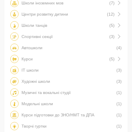
Школи іноземних мов
(7)
Центри розвитку дитини
(12)
Школи танців
(5)
Спортивні секції
(3)
Автошколи
(4)
Курси
(5)
IT школи
(3)
Художні школи
(3)
Музичні та вокальні студії
(1)
Модельні школи
(1)
Курси підготовки до ЗНО/НМТ та ДПА
(1)
Творчі гуртки
(1)