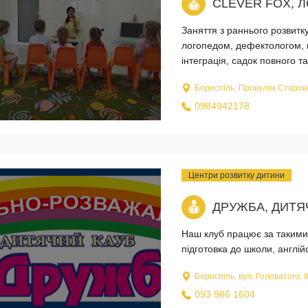
CLEVER FOX, 
Заняття з раннього розвитк
логопедом, дефектологом, п
інтеграція, садок повного т
Бориспіль, Провулок Старов
0984942178
Центри розвитку дитини
ДРУЖБА, ДИТЯ
Наш клуб працює за такими 
підготовка до школи, англі
Бориспіль, вул. Головатого, 
093 986 1604