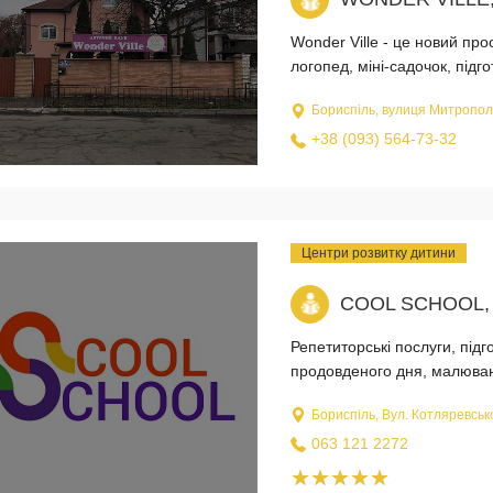
Wonder Ville - це новий про
логопед, міні-садочок, підг
Бориспіль, вулиця Митропол
+38 (093) 564-73-32
Центри розвитку дитини
COOL SCHOOL,
Репетиторські послуги, під
продовденого дня, малюванн
Бориспіль, Вул. Котляревськ
063 121 2272