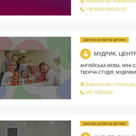
Бориспіль, вул. Київський шл
+38 (063) 600-42-27
Центри розвитку дитини
МУДРИК, ЦЕНТ
АНГЛІЙСЬКА МОВА, МІНІ-
ТВОРЧА СТУДІЯ, МУДРИКИ
Бориспіль, вул. 2-а Нова,буд
067 328 8420
Центри розвитку дитини