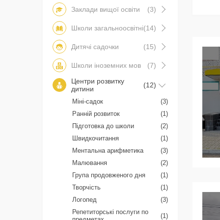
Заклади вищої освіти
(3)
Школи загальноосвітні
(14)
Дитячі садочки
(15)
Школи іноземних мов
(7)
Центри розвитку
(12)
дитини
Міні-садок
(3)
Ранній розвиток
(1)
Підготовка до школи
(2)
Швидкочитання
(1)
Ментальна арифметика
(3)
Малювання
(2)
Група продовженого дня
(1)
Творчість
(1)
Логопед
(3)
Репетиторські послуги по
(1)
предметах