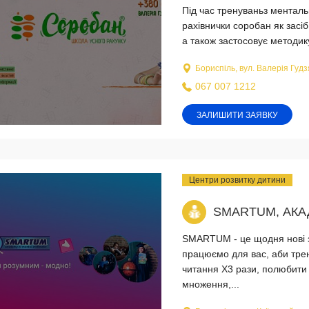
Під час тренуваньз менталь
рахівнички соробан як засіб
а також застосовує методику,
Бориспіль, вул. Валерія Гудз
067 007 1212
ЗАЛИШИТИ ЗАЯВКУ
Центри розвитку дитини
SMARTUM, АКА
SMARTUM - це щодня нові зн
працюємо для вас, аби тре
читання Х3 рази, полюбити
множення,...