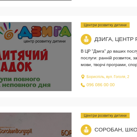
Центри розвитку дитини
ДЗИГА, ЦЕНТР
В ЦР "Дзига" до ваших послу
послуги: ранній розвиток, з
мови, творчі програми, спо
Бориспіль, вул. Гоголя, 2
096 086 00 00
Центри розвитку дитини
СОРОБАН, ШКО