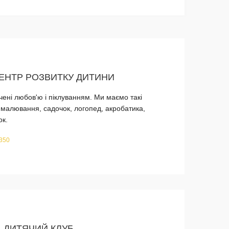
ЦЕНТР РОЗВИТКУ ДИТИНИ
очені любов'ю і піклуванням. Ми маємо такі
 малювання, садочок, логопед, акробатика,
ок.
 350
, ДИТЯЧИЙ КЛУБ