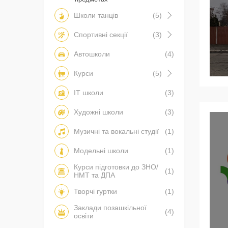
Школи танців
(5)
Спортивні секції
(3)
Автошколи
(4)
Курси
(5)
IT школи
(3)
Художні школи
(3)
Музичні та вокальні студії
(1)
Модельні школи
(1)
Курси підготовки до ЗНО/
(1)
НМТ та ДПА
Творчі гуртки
(1)
Заклади позашкільної
(4)
освіти