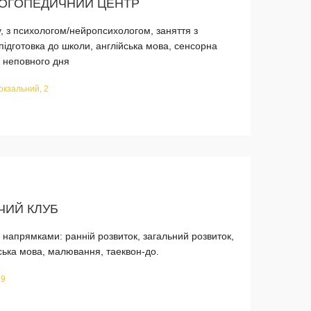
ЛОГОПЕДИЧНИЙ ЦЕНТР
у, з психологом/нейропсихологом, заняття з
ідготовка до школи, англійська мова, сенсорна
а неповного дня
окзальний, 2
ЧИЙ КЛУБ
напрямками: ранній розвиток, загальний розвиток,
йська мова, малювання, таеквон-до.
89