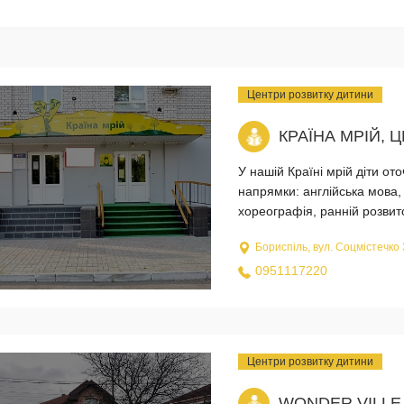
Центри розвитку дитини
КРАЇНА МРІЙ, 
У нашій Країні мрій діти от
напрямки: англійська мова,
хореографія, ранній розвит
Бориспіль, вул. Соцмістечко
0951117220
Центри розвитку дитини
WONDER VILLE