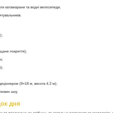
ти катамарани та водні велосипеди;
ятувальників.
);
щане покриття);
к;
);
иціонером (9×18 м, висота 4.2 м);
ткових шоу.
док дня
на та продумана до дрібниць та детально розписується заздалегідь 