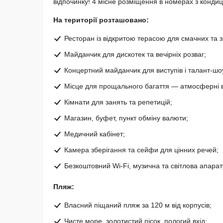
відпочинку! 4 місне розміщення в номерах з конди
На території розташовано:
Ресторан із відкритою терасою для смачних та з
Майданчик для дискотек та вечірніх розваг;
Концертний майданчик для виступів і талант-шо
Місце для прощального багаття — атмосферні в
Кімнати для занять та репетицій;
Магазин, буфет, пункт обміну валюти;
Медичний кабінет;
Камера зберігання та сейфи для цінних речей;
Безкоштовний Wi-Fi, музична та світлова апарат
Пляж:
Власний піщаний пляж за 120 м від корпусів;
Чисте море, золотистий пісок, пологий вхід;