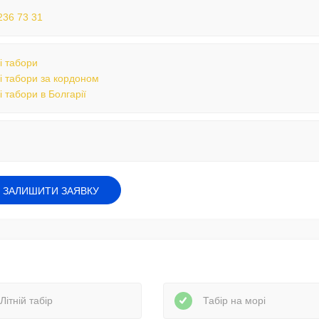
236 73 31
і табори
і табори за кордоном
і табори в Болгарії
ЗАЛИШИТИ ЗАЯВКУ
Літній табір
Табір на морі