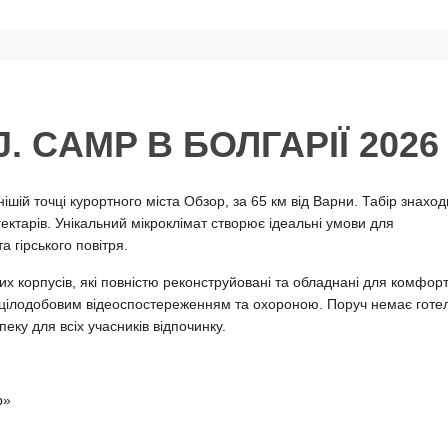
. CAMP В БОЛГАРІЇ 2026
шій точці курортного міста Обзор, за 65 км від Варни. Табір знаход
ектарів. Унікальний мікроклімат створює ідеальні умови для
 гірського повітря.
х корпусів, які повністю реконструйовані та обладнані для комфор
цілодобовим відеоспостереженням та охороною. Поруч немає готелі
еку для всіх учасників відпочинку.
р»