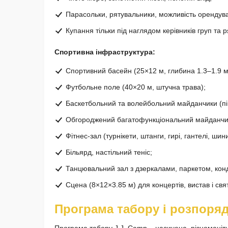
Парасольки, рятувальники, можливість орендува
Купання тільки під наглядом керівників груп та р
Спортивна інфраструктура:
Спортивний басейн (25×12 м, глибина 1.3–1.9 м
Футбольне поле (40×20 м, штучна трава);
Баскетбольний та волейбольний майданчики (пі
Обгороджений багатофункціональний майданчи
Фітнес-зал (турнікети, штанги, гирі, гантелі, шини
Більярд, настільний теніс;
Танцювальний зал з дзеркалами, паркетом, конд
Сцена (8×12×3.85 м) для концертів, вистав і свя
Програма табору і розпоря
Програма табору J.J. Camp – насичена, різноманіт