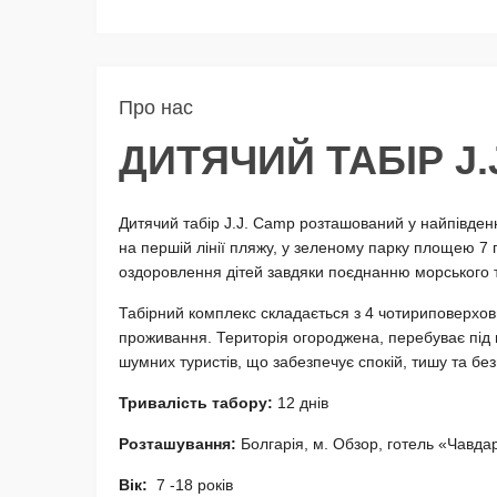
Про нас
ДИТЯЧИЙ ТАБІР J.J
Дитячий табір J.J. Camp розташований у найпівденні
на першій лінії пляжу, у зеленому парку площею 7 г
оздоровлення дітей завдяки поєднанню морського та
Табірний комплекс складається з 4 чотириповерхови
проживання. Територія огороджена, перебуває під 
шумних туристів, що забезпечує спокій, тишу та безп
Тривалість табору:
12 днів
Розташування:
Болгарія, м. Обзор, готель «Чавда
Вік:
7 -18 років