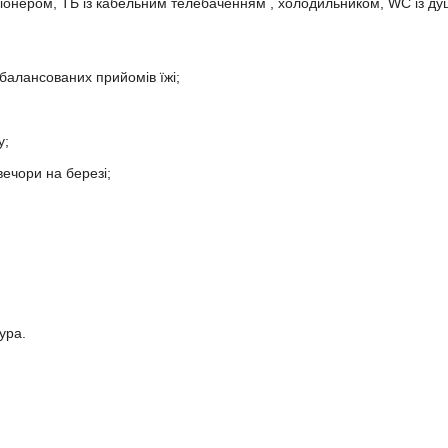
ціонером, ТБ із кабельним телебаченням , холодильником, WC із ду
балансованих прийомів їжі;
у;
ечори на березі;
ура.