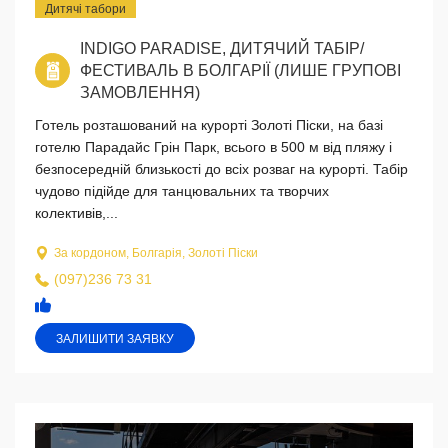
Дитячі табори
ІNDIGO PARADISE, ДИТЯЧИЙ ТАБІР/
ФЕСТИВАЛЬ В БОЛГАРІЇ (ЛИШЕ ГРУПОВІ
ЗАМОВЛЕННЯ)
Готель розташований на курорті Золоті Піски, на базі
готелю Парадайс Грін Парк, всього в 500 м від пляжу і
безпосередній близькості до всіх розваг на курорті. Табір
чудово підійде для танцювальних та творчих
колективів,...
За кордоном, Болгарія, Золоті Піски
(097)236 73 31
ЗАЛИШИТИ ЗАЯВКУ