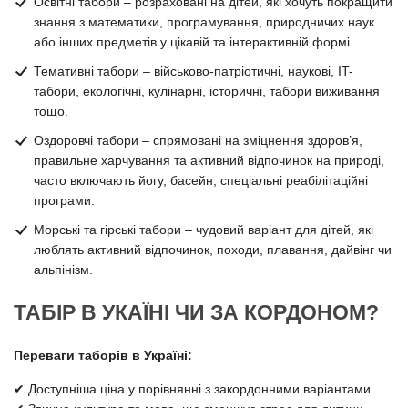
Освітні табори – розраховані на дітей, які хочуть покращити
знання з математики, програмування, природничих наук
або інших предметів у цікавій та інтерактивній формі.
Темативні табори – військово-патріотичні, наукові, IT-
табори, екологічні, кулінарні, історичні, табори виживання
тощо.
Оздоровчі табори – спрямовані на зміцнення здоров’я,
правильне харчування та активний відпочинок на природі,
часто включають йогу, басейн, спеціальні реабілітаційні
програми.
Морські та гірські табори – чудовий варіант для дітей, які
люблять активний відпочинок, походи, плавання, дайвінг чи
альпінізм.
ТАБІР В УКАЇНІ ЧИ ЗА КОРДОНОМ?
Переваги таборів в Україні:
✔ Доступніша ціна у порівнянні з закордонними варіантами.