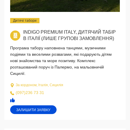
Дитячі табори
INDIGO PREMIUM ITALY, ДИТЯЧИЙ ТАБІР
В ІТАЛІЇ (ЛИШЕ ГРУПОВІ ЗАМОВЛЕННЯ)
Програма табору наповнена танцями, музичними
подіями та веселими розвагами, які подарують дітям
нові знайомства та море позитиву. Комплекс
розташований поруч із Палермо, на мальовничій
Сицилії.
За кордоном, Італія, Сицилія
(097)236 73 31
ЗАЛИШИТИ ЗАЯВКУ