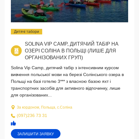
Дитячі табори
SOLINA VIP CAMP, ДИТЯЧИЙ ТАБІР НА
ОЗЕРІ СОЛІНА В ПОЛЬЩІ (ЛИШЕ ДЛЯ
ОРГАНІЗОВАНИХ ГРУП)
Solina Vip Camp, дитячий табір з інтенсивним курсом
вивчення польської мови на березі Солінського озера в
Польщі на базі готелю 3*** з власною базою яхт і
транспортних засобів для активного відпочинку, лише
для організованих...
За кордоном, Польща, с.Соліна
(097)236 73 31
ЗАЛИШИТИ ЗАЯВКУ