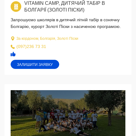
VITAMIN CAMP, ДИТЯЧИЙ ТАБІР В
БОЛГАРІЇ (ЗОЛОТІ ПІСКИ)
Запрошуємо школярів в дитячий літній табір в сонячну
Болгарію, курорт Золоті Піски з насиченою програмою.
За кордоном, Болгарія, Золоті Піски
(097)236 73 31
ЗАЛИШИТИ ЗАЯВКУ