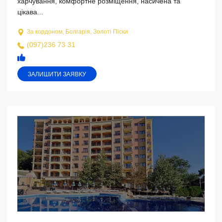
харчування, комфортне розміщення, насичена та
цікава...
За кордоном, Болгарія, Золоті Піски
(097)236 73 31
ЗАЛИШИТИ ЗАЯВКУ