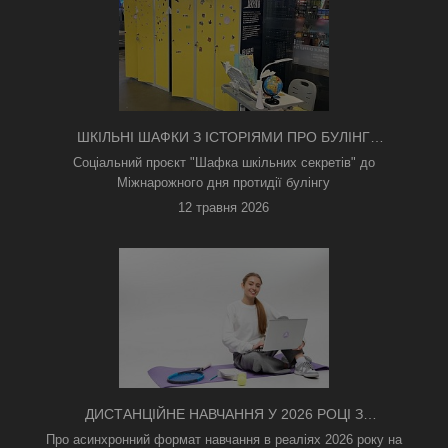
ШКІЛЬНІ ШАФКИ З ІСТОРІЯМИ ПРО БУЛІНГ
З'ЯВИЛИСЯ В КИЄВІ
Соціальний проєкт "Шафка шкільних секретів" до
Міжнарожного дня протидії булінгу
12 травня 2026
ДИСТАНЦІЙНЕ НАВЧАННЯ У 2026 РОЦІ З
ТРИВОГАМИ ТА БЕЗ СВІТЛА: ЯК АСИНХРОННИЙ
Про асинхронний формат навчання в реаліях 2026 року на