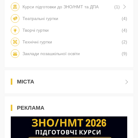
Курси підготовки до ЗНО/НМТ та ДПА
(1)
Театральні гуртки
(4)
Творчі гуртки
(4)
Технічні гуртки
(2)
Заклади позашкільної освіти
(9)
МІСТА
РЕКЛАМА