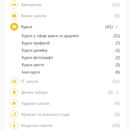
Автошколи
(21)
Бізнес школи
(5)
Курси
(41)
Курси у сфері краси та здоров'я
(21)
Курси професій
(7)
Курси дизайну
(1)
Курси фотографії
(2)
Курси шиття
(3)
Інші курси
(6)
IT школи
(11)
Дитячі табори
(3)
Художні школи
(4)
Музичні та вокальні студії
(5)
Модельні школи
(10)