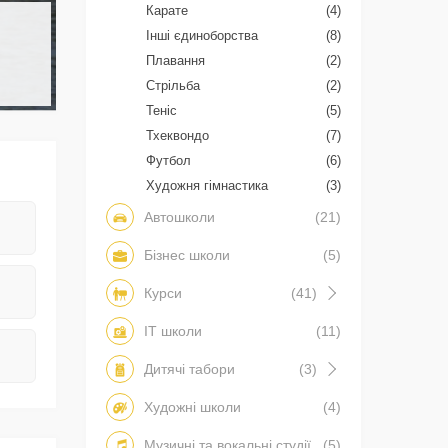
Карате
(4)
Інші єдиноборства
(8)
Плавання
(2)
Стрільба
(2)
Теніс
(5)
Тхеквондо
(7)
Футбол
(6)
Художня гімнастика
(3)
Автошколи
(21)
Бізнес школи
(5)
Курси
(41)
IT школи
(11)
Дитячі табори
(3)
Художні школи
(4)
Музичні та вокальні студії
(5)