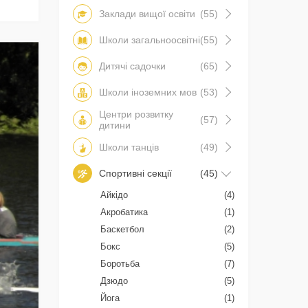
Заклади вищої освіти
(55)
Школи загальноосвітні
(55)
Дитячі садочки
(65)
Школи іноземних мов
(53)
Центри розвитку
(57)
дитини
Школи танців
(49)
Спортивні секції
(45)
Айкідо
(4)
Акробатика
(1)
Баскетбол
(2)
Бокс
(5)
Боротьба
(7)
Дзюдо
(5)
Йога
(1)