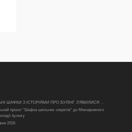
ЬНІ ШАФКИ З ІСТОРІЯМИ ПРО БУЛІНГ З'ЯВИЛИСЯ В
І
льний проєкт "Шафка шкільних секретів" до Міжнарожного
отидії булінгу
вня 2026