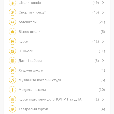
Школи танців
(49)
Спортивні секції
(45)
Автошколи
(21)
Бізнес школи
(5)
Курси
(41)
IT школи
(11)
Дитячі табори
(3)
Художні школи
(4)
Музичні та вокальні студії
(5)
Модельні школи
(10)
Курси підготовки до ЗНО/НМТ та ДПА
(1)
Театральні гуртки
(4)