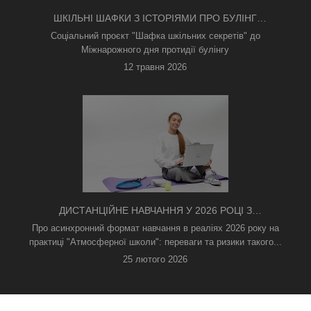
ШКІЛЬНІ ШАФКИ З ІСТОРІЯМИ ПРО БУЛІНГ
З'ЯВИЛИСЯ В КИЄВІ
Соціальний проєкт "Шафка шкільних секретів" до
Міжнарожного дня протидії булінгу
12 травня 2026
ДИСТАНЦІЙНЕ НАВЧАННЯ У 2026 РОЦІ З
ТРИВОГАМИ ТА БЕЗ СВІТЛА: ЯК АСИНХРОННИЙ
Про асинхронний формат навчання в реаліях 2026 року на
ФОРМАТ РЯТУЄ ОСВІТНІЙ ПРОЦЕС
практиці "Атмосферної школи": переваги та ризики такого...
25 лютого 2026