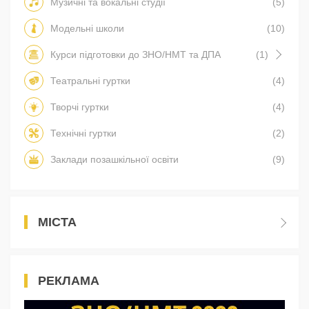
Музичні та вокальні студії
(5)
Модельні школи
(10)
Курси підготовки до ЗНО/НМТ та ДПА
(1)
Театральні гуртки
(4)
Творчі гуртки
(4)
Технічні гуртки
(2)
Заклади позашкільної освіти
(9)
МІСТА
РЕКЛАМА