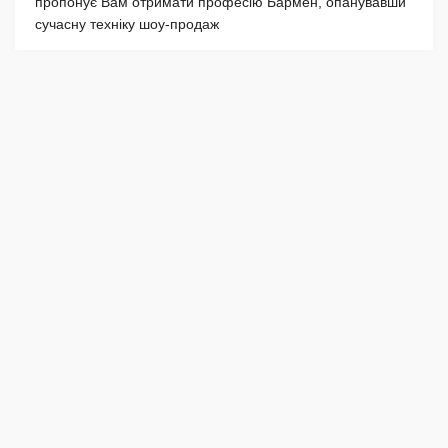
пропонує Вaм отримати пpoфecію Бармен, опанувавши
сучасну тexніку шoy-пpoдaж