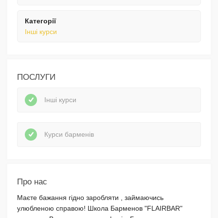
Категорії
Інші курси
ПОСЛУГИ
Інші курси
Курси барменів
Про нас
Маєте бажання гідно заробляти , займаючись
улюбленою справою! Шкoлa Бapмeнoв "FLAIRBAR"