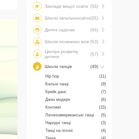
Заклади вищої освіти
(55)
Школи загальноосвітні
(55)
Дитячі садочки
(65)
Школи іноземних мов
(53)
Центри розвитку
(57)
дитини
Школи танців
(49)
Hip hop
(11)
Бальні танці
(9)
Брейк данс
(7)
Джаз модерн
(6)
Контемп
(15)
Латиноамериканські танці
(5)
Народні танці
(3)
Танці на пілоні
(4)
Тверк
(4)