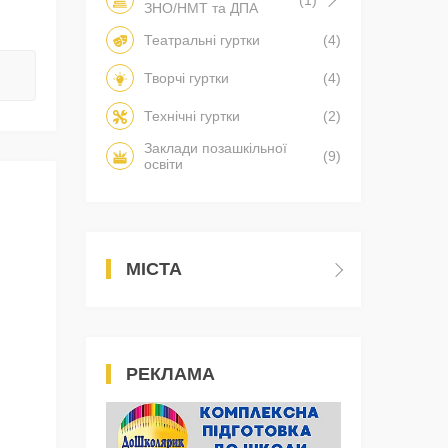
(1)
ЗНО/НМТ та ДПА
Театральні гуртки
(4)
Творчі гуртки
(4)
Технічні гуртки
(2)
Заклади позашкільної
(9)
освіти
МІСТА
РЕКЛАМА