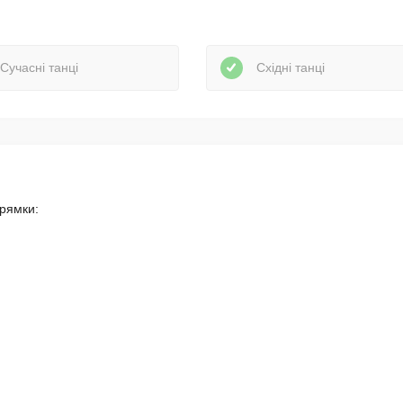
Сучасні танці
Східні танці
прямки: