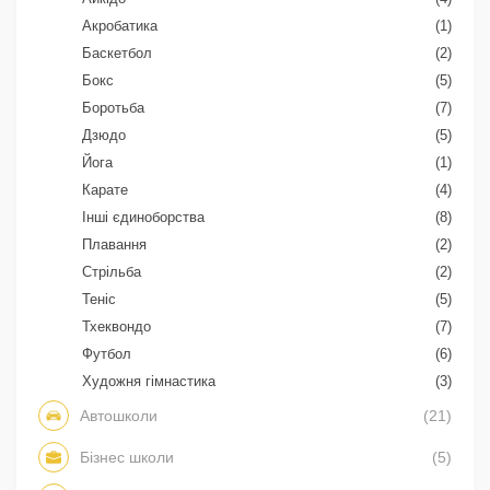
Акробатика
(1)
Баскетбол
(2)
Бокс
(5)
Боротьба
(7)
Дзюдо
(5)
Йога
(1)
Карате
(4)
Інші єдиноборства
(8)
Плавання
(2)
Стрільба
(2)
Теніс
(5)
Тхеквондо
(7)
Футбол
(6)
Художня гімнастика
(3)
Автошколи
(21)
Бізнес школи
(5)