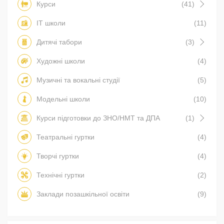
Курси
(41)
IT школи
(11)
Дитячі табори
(3)
Художні школи
(4)
Музичні та вокальні студії
(5)
Модельні школи
(10)
Курси підготовки до ЗНО/НМТ та ДПА
(1)
Театральні гуртки
(4)
Творчі гуртки
(4)
Технічні гуртки
(2)
Заклади позашкільної освіти
(9)