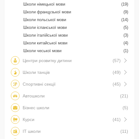
Школи німецької мови
(19)
Школи французької мови
(9)
Школи польської мови
(14)
Школи іспанської мови
(5)
Школи італійської мови
(3)
Школи китайської мови
(4)
Школи чеської мови
(1)
Центри розвитку дитини
(57)
Школи танців
(49)
Спортивні секції
(45)
Автошколи
(21)
Бізнес школи
(5)
Курси
(41)
IT школи
(11)