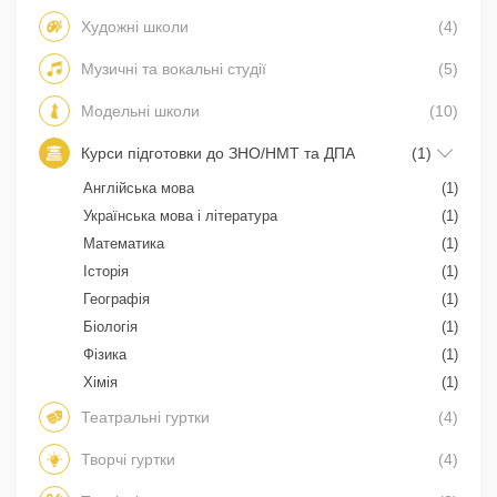
Художні школи
(4)
Музичні та вокальні студії
(5)
Модельні школи
(10)
Курси підготовки до ЗНО/НМТ та ДПА
(1)
Англійська мова
(1)
Українська мова і література
(1)
Математика
(1)
Історія
(1)
Географія
(1)
Біологія
(1)
Фізика
(1)
Хімія
(1)
Театральні гуртки
(4)
Творчі гуртки
(4)