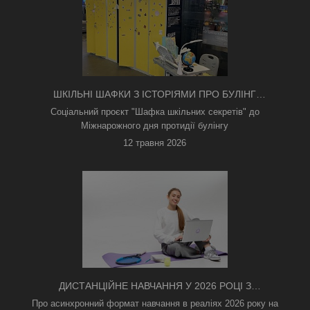
ШКІЛЬНІ ШАФКИ З ІСТОРІЯМИ ПРО БУЛІНГ
З'ЯВИЛИСЯ В КИЄВІ
Соціальний проєкт "Шафка шкільних секретів" до
Міжнарожного дня протидії булінгу
12 травня 2026
ДИСТАНЦІЙНЕ НАВЧАННЯ У 2026 РОЦІ З
ТРИВОГАМИ ТА БЕЗ СВІТЛА: ЯК АСИНХРОННИЙ
Про асинхронний формат навчання в реаліях 2026 року на