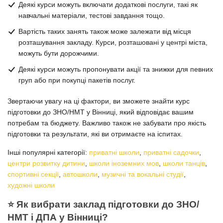
Деякі курси можуть включати додаткові послуги, такі як
навчальні матеріали, тестові завдання тощо.
Вартість таких занять також може залежати від місця
розташування закладу. Курси, розташовані у центрі міста,
можуть бути дорожчими.
Деякі курси можуть пропонувати акції та знижки для певних
груп або при покупці пакетів послуг.
Звертаючи увагу на ці фактори, ви зможете знайти курс
підготовки до ЗНО/НМТ у Вінниці, який відповідає вашим
потребам та бюджету. Важливо також не забувати про якість
підготовки та результати, які ви отримаєте на іспитах.
Інші популярні категорії:
приватні школи
,
приватні садочки
,
центри розвитку дитини
,
школи іноземних мов
,
школи танців
,
спортивні секції
,
автошколи
,
музичні та вокальні студії
,
художні школи
⭐️ Як вибрати заклад підготовки до ЗНО/
НМТ і ДПА у Вінниці?