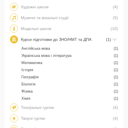
Художні школи
(4)
Музичні та вокальні студії
(5)
Модельні школи
(10)
Курси підготовки до ЗНО/НМТ та ДПА
(1)
Англійська мова
(1)
Українська мова і література
(1)
Математика
(1)
Історія
(1)
Географія
(1)
Біологія
(1)
Фізика
(1)
Хімія
(1)
Театральні гуртки
(4)
Творчі гуртки
(4)