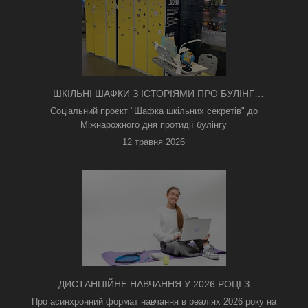
ШКІЛЬНІ ШАФКИ З ІСТОРІЯМИ ПРО БУЛІНГ
З'ЯВИЛИСЯ В КИЄВІ
Соціальний проєкт "Шафка шкільних секретів" до
Міжнарожного дня протидії булінгу
12 травня 2026
ДИСТАНЦІЙНЕ НАВЧАННЯ У 2026 РОЦІ З
ТРИВОГАМИ ТА БЕЗ СВІТЛА: ЯК АСИНХРОННИЙ
Про асинхронний формат навчання в реаліях 2026 року на