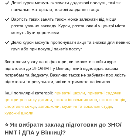
Деякі курси можуть включати додаткові послуги, такі як
навчальні матеріали, тестові завдання тощо.
Вартість таких занять також може залежати від місця
розташування закладу. Курси, розташовані у центрі міста,
можуть бути дорожчими.
Деякі курси можуть пропонувати акції та знижки для певних
груп або при покупці пакетів послуг.
Звертаючи увагу на ці фактори, ви зможете знайти курс
підготовки до ЗНО/НМТ у Вінниці, який відповідає вашим
потребам та бюджету. Важливо також не забувати про якість
підготовки та результати, які ви отримаєте на іспитах.
Інші популярні категорії:
приватні школи
,
приватні садочки
,
центри розвитку дитини
,
школи іноземних мов
,
школи танців
,
спортивні секції
,
автошколи
,
музичні та вокальні студії
,
художні школи
⭐️ Як вибрати заклад підготовки до ЗНО/
НМТ і ДПА у Вінниці?