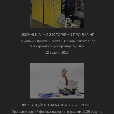
ШКІЛЬНІ ШАФКИ З ІСТОРІЯМИ ПРО БУЛІНГ
З'ЯВИЛИСЯ В КИЄВІ
Соціальний проєкт "Шафка шкільних секретів" до
Міжнарожного дня протидії булінгу
12 травня 2026
ДИСТАНЦІЙНЕ НАВЧАННЯ У 2026 РОЦІ З
ТРИВОГАМИ ТА БЕЗ СВІТЛА: ЯК АСИНХРОННИЙ
Про асинхронний формат навчання в реаліях 2026 року на