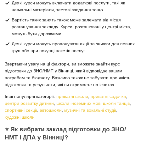
Деякі курси можуть включати додаткові послуги, такі як
навчальні матеріали, тестові завдання тощо.
Вартість таких занять також може залежати від місця
розташування закладу. Курси, розташовані у центрі міста,
можуть бути дорожчими.
Деякі курси можуть пропонувати акції та знижки для певних
груп або при покупці пакетів послуг.
Звертаючи увагу на ці фактори, ви зможете знайти курс
підготовки до ЗНО/НМТ у Вінниці, який відповідає вашим
потребам та бюджету. Важливо також не забувати про якість
підготовки та результати, які ви отримаєте на іспитах.
Інші популярні категорії:
приватні школи
,
приватні садочки
,
центри розвитку дитини
,
школи іноземних мов
,
школи танців
,
спортивні секції
,
автошколи
,
музичні та вокальні студії
,
художні школи
⭐️ Як вибрати заклад підготовки до ЗНО/
НМТ і ДПА у Вінниці?