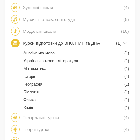
Художні школи
(4)
Музичні та вокальні студії
(5)
Модельні школи
(10)
Курси підготовки до ЗНО/НМТ та ДПА
(1)
Англійська мова
(1)
Українська мова і література
(1)
Математика
(1)
Історія
(1)
Географія
(1)
Біологія
(1)
Фізика
(1)
Хімія
(1)
Театральні гуртки
(4)
Творчі гуртки
(4)