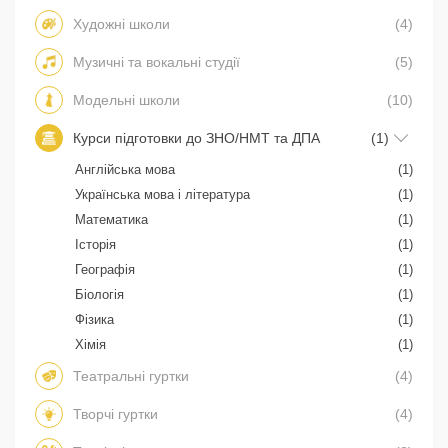
Художні школи
(4)
Музичні та вокальні студії
(5)
Модельні школи
(10)
Курси підготовки до ЗНО/НМТ та ДПА
(1)
Англійська мова
(1)
Українська мова і література
(1)
Математика
(1)
Історія
(1)
Географія
(1)
Біологія
(1)
Фізика
(1)
Хімія
(1)
Театральні гуртки
(4)
Творчі гуртки
(4)