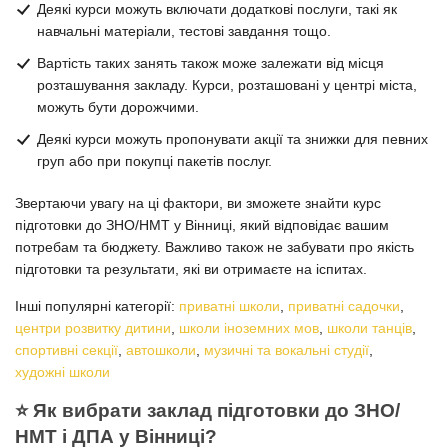
Деякі курси можуть включати додаткові послуги, такі як
навчальні матеріали, тестові завдання тощо.
Вартість таких занять також може залежати від місця
розташування закладу. Курси, розташовані у центрі міста,
можуть бути дорожчими.
Деякі курси можуть пропонувати акції та знижки для певних
груп або при покупці пакетів послуг.
Звертаючи увагу на ці фактори, ви зможете знайти курс
підготовки до ЗНО/НМТ у Вінниці, який відповідає вашим
потребам та бюджету. Важливо також не забувати про якість
підготовки та результати, які ви отримаєте на іспитах.
Інші популярні категорії:
приватні школи
,
приватні садочки
,
центри розвитку дитини
,
школи іноземних мов
,
школи танців
,
спортивні секції
,
автошколи
,
музичні та вокальні студії
,
художні школи
⭐️ Як вибрати заклад підготовки до ЗНО/
НМТ і ДПА у Вінниці?