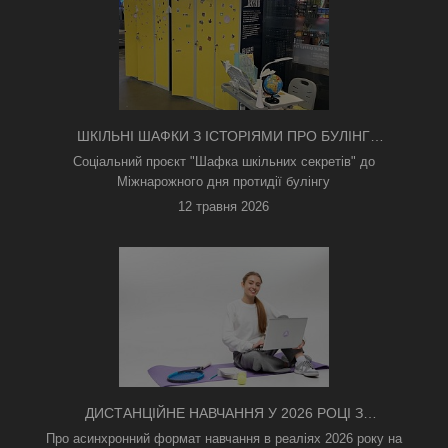
ШКІЛЬНІ ШАФКИ З ІСТОРІЯМИ ПРО БУЛІНГ
З'ЯВИЛИСЯ В КИЄВІ
Соціальний проєкт "Шафка шкільних секретів" до
Міжнарожного дня протидії булінгу
12 травня 2026
ДИСТАНЦІЙНЕ НАВЧАННЯ У 2026 РОЦІ З
ТРИВОГАМИ ТА БЕЗ СВІТЛА: ЯК АСИНХРОННИЙ
Про асинхронний формат навчання в реаліях 2026 року на