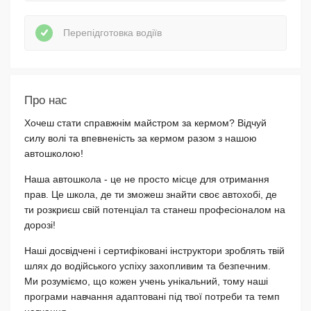
Перепідготовка водіїв
Про нас
Хочеш стати справжнім майстром за кермом? Відчуй
силу волі та впевненість за кермом разом з нашою
автошколою!
Наша автошкола - це не просто місце для отримання
прав. Це школа, де ти зможеш знайти своє автохобі, де
ти розкриєш свій потенціал та станеш професіоналом на
дорозі!
Наші досвідчені і сертифіковані інструктори зроблять твій
шлях до водійського успіху захопливим та безпечним.
Ми розуміємо, що кожен учень унікальний, тому наші
програми навчання адаптовані під твої потреби та темп