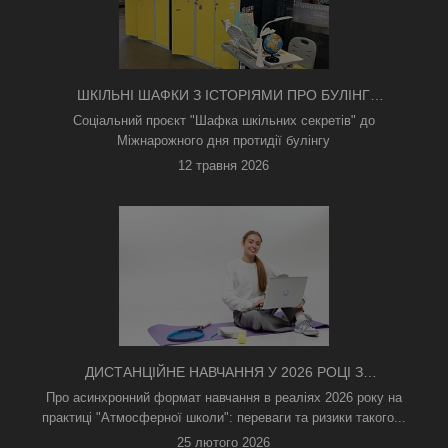
ШКІЛЬНІ ШАФКИ З ІСТОРІЯМИ ПРО БУЛІНГ
З'ЯВИЛИСЯ В КИЄВІ
Соціальний проєкт "Шафка шкільних секретів" до
Міжнарожного дня протидії булінгу
12 травня 2026
ДИСТАНЦІЙНЕ НАВЧАННЯ У 2026 РОЦІ З
ТРИВОГАМИ ТА БЕЗ СВІТЛА: ЯК АСИНХРОННИЙ
Про асинхронний формат навчання в реаліях 2026 року на
ФОРМАТ РЯТУЄ ОСВІТНІЙ ПРОЦЕС
практиці "Атмосферної школи": переваги та ризики такого...
25 лютого 2026