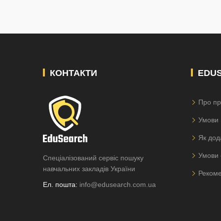
КОНТАКТИ
EDU
Про пр
Умови 
Як дод
Умови 
Спеціалізований сервіс пошуку
навчальних закладів України
Рекоме
Ел. пошта:
info@edusearch.com.ua