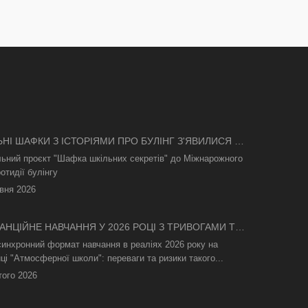
ЬНІ ШАФКИ З ІСТОРІЯМИ ПРО БУЛІНГ З'ЯВИЛИСЯ В
І
льний проєкт "Шафка шкільних секретів" до Міжнарожного
отидії булінгу
вня 2026
АНЦІЙНЕ НАВЧАННЯ У 2026 РОЦІ З ТРИВОГАМИ ТА
СВІТЛА: ЯК АСИНХРОННИЙ ФОРМАТ РЯТУЄ
синхронний формат навчання в реаліях 2026 року на
ТНІЙ ПРОЦЕС
ці "Атмосферної школи": переваги та ризики такого...
того 2026