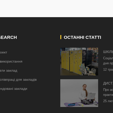
SEARCH
ОСТАННІ СТАТТІ
ШКІЛ
оект
КИЄВ
Соціа
використання
дня пр
12 тра
ати заклад
співпраці для закладів
ДИСТ
ндовані заклади
БЕЗ 
Про а
ОСВІ
практи
25 лю