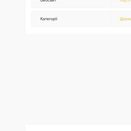
Вебсайт
http:/
Категорії
Держа