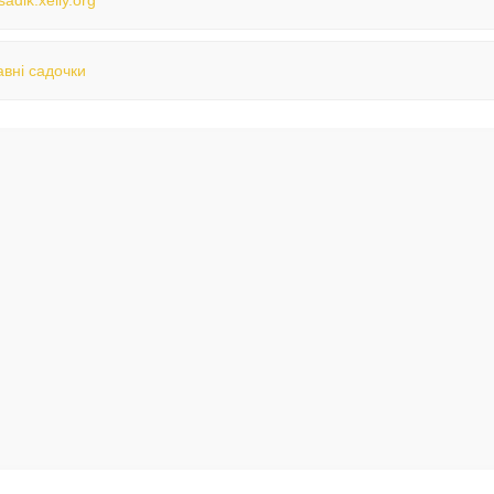
/sadik.xelly.org
вні садочки